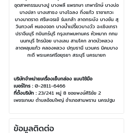
อุตสาหกรรมบางปู บางพลี แพรกษา เทพารักษ์ บางบ่อ
บางปลา บางเสาธง บางโฉลง กิ่งแก้ว ราชาเทวะ
บางนาตราด ศรีษะจรเข้ ร่มเกล้า ลาดกระบัง บางชัน สุ
วินทวงศ์ หนองจอก บางน้ำเปรี้ยวบางวัว ฉะเชิงเทรา
ปราจีนบุรี กบินทร์บุรี กรุงเทพมหานคร หัวหมาก กทม
นนทบุรี ไทรน้อย บางเลน สามโคก ลาดบัวหลวง
ลาดหลุมแก้ว คลองหลวง ปทุมธานี นวนคร นิคมบาง
กะดี พระนครศรีอยุธยา สระบุรี นครนายก
บริษัทจำหน่ายเครื่องเย็บกล่อง แบบใช้มือ
เบอร์โทร :
0-2811-6466
ที่ตั้งบริษัท :
23/241 หมู่ 8 ซอยพงษ์ศิริชัย 2
เพชรเกษม ตำบลอ้อมใหญ่ อำเภอสามพราน นครปฐม
ข้อมูลติดต่อ