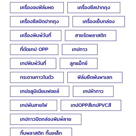
เครื่องอบฟิล์มหด
เครื่องซีลปากถุง
เครื่องซีลปิดปากถุง
เครื่องเย็บกล่อง
เครื่องพิมพ์วันที่
สายรัดพลาสติก
ที่ตัดเทป OPP
เทปกาว
เทปพิมพ์วันที่
ลูกแม็กซ์
กระดาษกาวในตัว
ฟิล์มยืดพันพาเลท
เทปอลูมิเนียมฟอยล์
เทปผ้ากาว
เทปพันสายไฟ
เทปOPPสีเทปPVCสี
เทปกาวปิดกล่องพิมพ์ลาย
กิ๊บพลาสติก กิ๊บเหล็ก