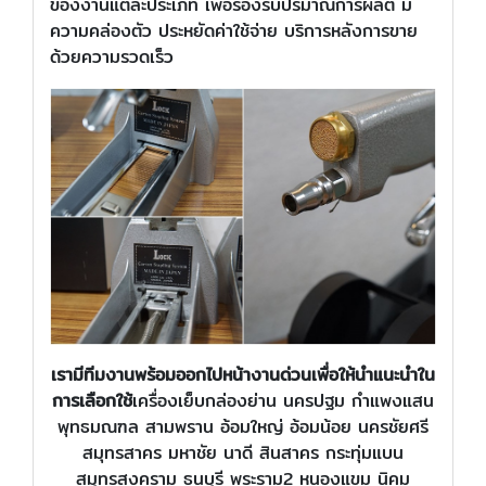
ของงานแต่ละประเภท เพื่อรองรับปริมาณการผลิต มี
ความคล่องตัว ประหยัดค่าใช้จ่าย บริการหลังการขาย
ด้วยความรวดเร็ว
เรามีทีมงานพร้อมออกไปหน้างานด่วนเพื่อให้นำแนะนำใน
การเลือกใช้
เครื่องเย็บกล่องย่าน นครปฐม กำแพงแสน
พุทธมณฑล สามพราน อ้อมใหญ่ อ้อมน้อย นครชัยศรี
สมุทรสาคร มหาชัย นาดี สินสาคร กระทุ่มแบน
สมุทรสงคราม ธนบุรี พระราม2 หนองแขม นิคม